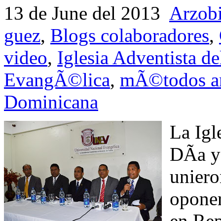
13 de June del 2013
Arzob
guez
,
Blogs colaboradores
,
video
,
Iglesia Adventista 
EvangÃ©lica
,
mÃ©todos an
Dominicana
La Igl
DÃ­a y
uniero
oponer
en Re