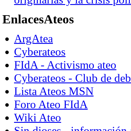
Enlaces
Ateos
ArgAtea
Cyberateos
FIdA - Activismo ateo
Cyberateos - Club de deba
Lista Ateos MSN
Foro Ateo FIdA
Wiki Ateo
Sin dioses - información