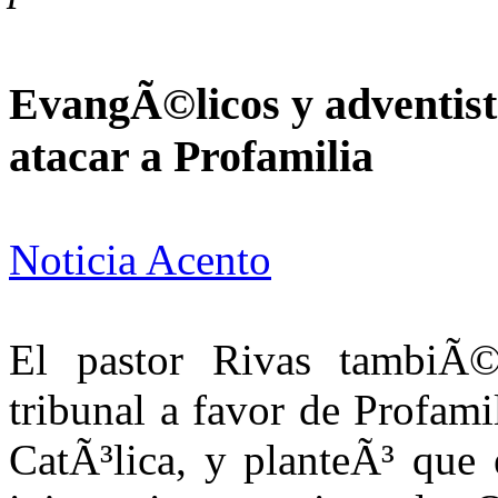
EvangÃ©licos y adventista
atacar a Profamilia
Noticia Acento
El pastor Rivas tambiÃ©n
tribunal a favor de Profami
CatÃ³lica, y planteÃ³ que 