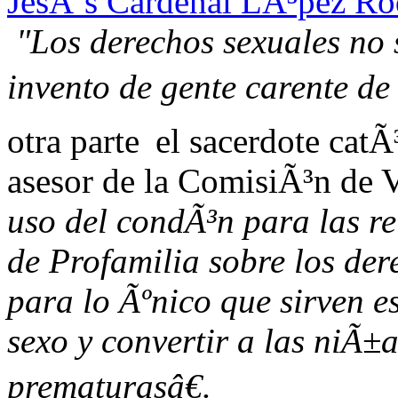
JesÃºs Cardenal LÃ³pez Ro
"Los derechos sexuales no 
invento de gente carente de
otra parte
el sacerdote cat
asesor de la ComisiÃ³n de V
uso del condÃ³n para las r
de Profamilia sobre los der
para lo Ãºnico que sirven e
sexo y convertir a las niÃ±
prematurasâ€.