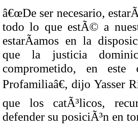
â€œDe ser necesario, estarÃ
todo lo que estÃ© a nuest
estarÃ­amos en la disposi
que la justicia domin
comprometido, en este
Profamiliaâ€, dijo Yasser R
que los catÃ³licos, recur
defender su posiciÃ³n en t