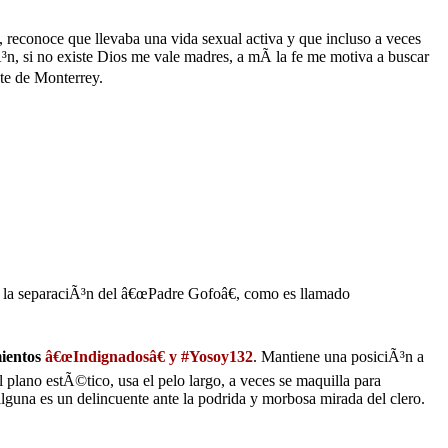
reconoce que llevaba una vida sexual activa y que incluso a veces
³n, si no existe Dios me vale madres, a mÃ­ la fe me motiva a buscar
nte de Monterrey.
ir la separaciÃ³n del â€œPadre Gofoâ€, como es llamado
mientos
â€œIndignadosâ€ y #Yosoy132
. Mantiene una posiciÃ³n a
 plano estÃ©tico, usa el pelo largo, a veces se maquilla para
lguna es un delincuente ante la podrida y morbosa mirada del clero.