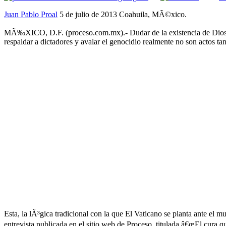
Juan Pablo Proal
5 de julio de 2013 Coahuila, MÃ©xico.
MÃ‰XICO, D.F. (proceso.com.mx).- Dudar de la existencia de Dios, 
respaldar a dictadores y avalar el genocidio realmente no son actos ta
Esta, la lÃ³gica tradicional con la que El Vaticano se planta ante el 
entrevista publicada en el sitio web de Proceso, titulada â€œEl cura q