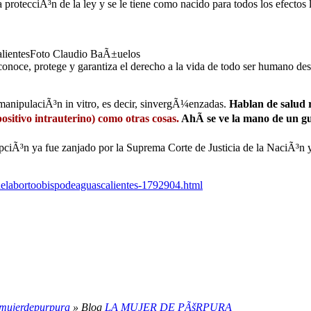
protecciÃ³n de la ley y se le tiene como nacido para todos los efectos l
scalientesFoto Claudio BaÃ±uelos
econoce, protege y garantiza el derecho a la vida de todo ser humano d
manipulaciÃ³n in vitro, es decir, sinvergÃ¼enzadas.
Hablan de salud r
positivo intrauterino) como otras cosas.
AhÃ­ se ve la mano de un gu
pciÃ³n ya fue zanjado por la Suprema Corte de Justicia de la NaciÃ³n
elabortoobispodeaguascalientes-1792904.html
amujerdepurpura
» Blog
LA MUJER DE PÃšRPURA