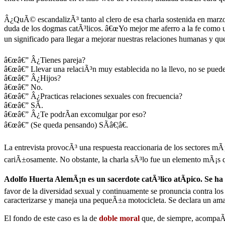
Â¿QuÃ© escandalizÃ³ tanto al clero de esa charla sostenida en marz
duda de los dogmas catÃ³licos. â€œYo mejor me aferro a la fe como un
un significado para llegar a mejorar nuestras relaciones humanas y q
â€œâ€” Â¿Tienes pareja?
â€œâ€” Llevar una relaciÃ³n muy establecida no la llevo, no se pued
â€œâ€” Â¿Hijos?
â€œâ€” No.
â€œâ€” Â¿Practicas relaciones sexuales con frecuencia?
â€œâ€” SÃ­.
â€œâ€” Â¿Te podrÃ­an excomulgar por eso?
â€œâ€” (Se queda pensando) SÃ­â€¦â€.
La entrevista provocÃ³ una respuesta reaccionaria de los sectores mÃ
cariÃ±osamente. No obstante, la charla sÃ³lo fue un elemento mÃ¡s qu
Adolfo Huerta AlemÃ¡n es un sacerdote catÃ³lico atÃ­pico. Se ha 
favor de la diversidad sexual y continuamente se pronuncia contra los 
caracterizarse y maneja una pequeÃ±a motocicleta. Se declara un amant
El fondo de este caso es la de
doble moral
que, de siempre, acompaÃ±