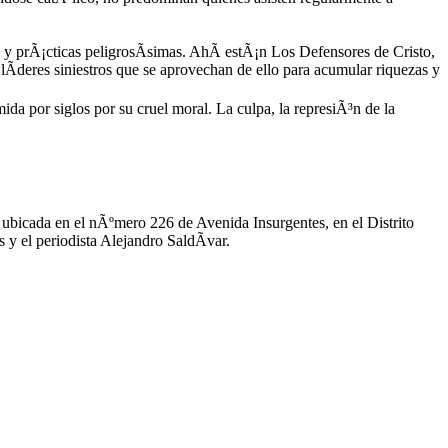
 y prÃ¡cticas peligrosÃ­simas. AhÃ­ estÃ¡n Los Defensores de Cristo,
lÃ­deres siniestros que se aprovechan de ello para acumular riquezas y
ida por siglos por su cruel moral. La culpa, la represiÃ³n de la
, ubicada en el nÃºmero 226 de Avenida Insurgentes, en el Distrito
y el periodista Alejandro SaldÃ­var.