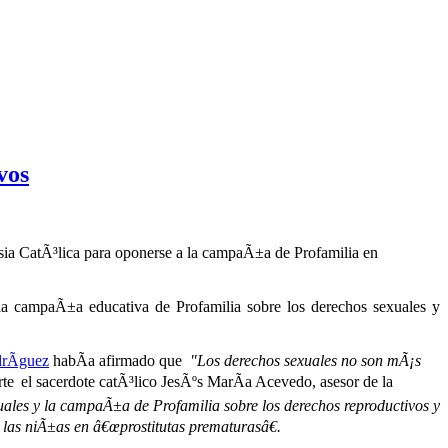
vos
esia CatÃ³lica para oponerse a la campaÃ±a de Profamilia en
la campaÃ±a educativa de Profamilia sobre los derechos sexuales y
rÃ­guez
habÃ­a afirmado que
"Los derechos sexuales no son mÃ¡s
rte
el sacerdote catÃ³lico JesÃºs MarÃ­a Acevedo, asesor de la
uales y la campaÃ±a de Profamilia sobre los derechos reproductivos y
a las niÃ±as en â€œprostitutas prematurasâ€.