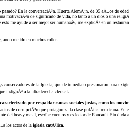
o pasado? En la conversaciÃ³n, Huerta AlemÃ¡n, de 35 aÃ±os de edad, 
a motivaciÃ³n de significado de vida, no tanto a un dios o una religiÃ
ue esto me ayude a ser mejor ser humanoâ€, me explicÃ³ en un restaura
e, ando metido en muchos rollos.
¡s conservadores de la Iglesia, que de inmediato presionaron para exig
e indignÃ³ a la ultraderecha clerical.
caracterizado por respaldar causas sociales justas, como los movi
actos de corrupciÃ³n que protagoniza la clase polÃ­tica mexicana. En el
e del heavy metal, escribe cuentos y es lector de Foucault. Sin duda a
a los actos de la
iglesia catÃ³lica
.