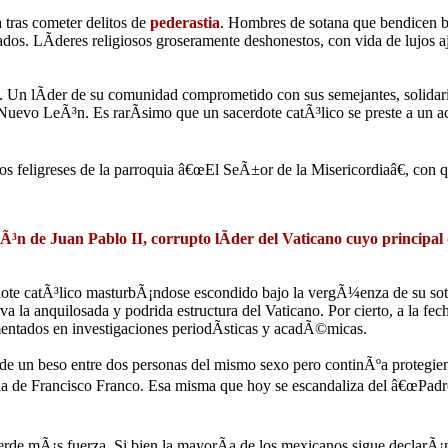
 tras cometer delitos de
pederastia
. Hombres de sotana que bendicen 
dos. LÃ­deres religiosos groseramente deshonestos, con vida de lujos aj
n lÃ­der de su comunidad comprometido con sus semejantes, solidario, 
evo LeÃ³n. Es rarÃ­simo que un sacerdote catÃ³lico se preste a un act
os feligreses de la parroquia â€œEl SeÃ±or de la Misericordiaâ€, con 
iÃ³n de Juan Pablo II, corrupto lÃ­der del Vaticano cuyo principal 
rdote catÃ³lico masturbÃ¡ndose escondido bajo la vergÃ¼enza de su so
 la anquilosada y podrida estructura del Vaticano. Por cierto, a la fec
entados en investigaciones periodÃ­sticas y acadÃ©micas.
a de un beso entre dos personas del mismo sexo pero continÃºa protegie
iada de Francisco Franco. Esa misma que hoy se escandaliza del â€œPad
ierde mÃ¡s fuerza. Si bien la mayorÃ­a de los mexicanos sigue declarÃ