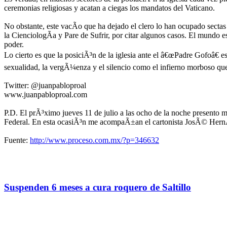
ceremonias religiosas y acatan a ciegas los mandatos del Vaticano.
No obstante, este vacÃ­o que ha dejado el clero lo han ocupado sect
la CienciologÃ­a y Pare de Sufrir, por citar algunos casos. El mundo 
poder.
Lo cierto es que la posiciÃ³n de la iglesia ante el â€œPadre Gofoâ€ e
sexualidad, la vergÃ¼enza y el silencio como el infierno morboso que e
Twitter: @juanpabloproal
www.juanpabloproal.com
P.D. El prÃ³ximo jueves 11 de julio a las ocho de la noche presento m
Federal. En esta ocasiÃ³n me acompaÃ±an el cartonista JosÃ© HernÃ¡n
Fuente:
http://www.proceso.com.mx/?p=346632
Suspenden 6 meses a cura roquero de Saltillo