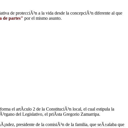
tiva de protecciÃ³n a la vida desde la concepciÃ³n diferente al que
a de partes"
por el mismo asunto.
ma el artÃ­culo 2 de la ConstituciÃ³n local, el cual estipula la
Ã³rgano del Legislativo, el priÃ­sta Gregorio Zamarripa.
nÃ¡ndez, presidente de la comisiÃ³n de la familia, que seÃ±alaba que