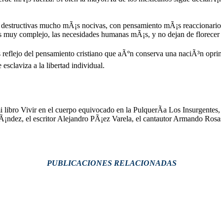
as destructivas mucho mÃ¡s nocivas, con pensamiento mÃ¡s reaccionario
es muy complejo, las necesidades humanas mÃ¡s, y no dejan de florecer 
s reflejo del pensamiento cristiano que aÃºn conserva una naciÃ³n oprim
sclaviza a la libertad individual.
i libro Vivir en el cuerpo equivocado en la PulquerÃ­a Los Insurgentes
dez, el escritor Alejandro PÃ¡ez Varela, el cantautor Armando Rosas 
PUBLICACIONES RELACIONADAS