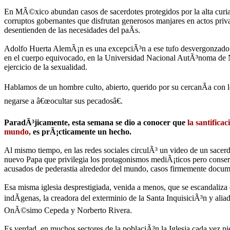
En MÃ©xico abundan casos de sacerdotes protegidos por la alta curia
corruptos gobernantes que disfrutan generosos manjares en actos priva
desentienden de las necesidades del paÃ­s.
Adolfo Huerta AlemÃ¡n es una excepciÃ³n a ese tufo desvergonzado. U
en el cuerpo equivocado, en la Universidad Nacional AutÃ³noma de Nu
ejercicio de la sexualidad.
Hablamos de un hombre culto, abierto, querido por su cercanÃ­a con l
negarse a â€œocultar sus pecadosâ€.
ParadÃ³jicamente, esta semana se dio a conocer que
la santificac
mundo,
es prÃ¡cticamente un hecho.
Al mismo tiempo, en las redes sociales circulÃ³ un video de un sace
nuevo Papa que privilegia los protagonismos mediÃ¡ticos pero conserva
acusados de pederastia alrededor del mundo, casos firmemente docum
Esa misma iglesia desprestigiada, venida a menos, que se escandaliz
indÃ­genas, la creadora del exterminio de la Santa InquisiciÃ³n y al
OnÃ©simo Cepeda y Norberto Rivera.
Es verdad, en muchos sectores de la poblaciÃ³n la Iglesia cada vez p