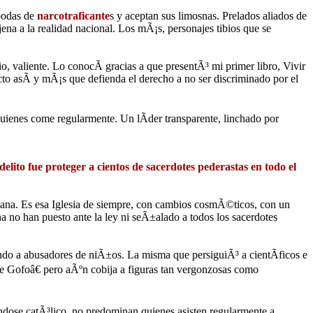
bodas de
narcotraficante
s y aceptan sus limosnas. Prelados aliados de
ena a la realidad nacional. Los mÃ¡s, personajes tibios que se
valiente. Lo conocÃ­ gracias a que presentÃ³ mi primer libro, Vivir
o asÃ­ y mÃ¡s que defienda el derecho a no ser discriminado por el
quienes come regularmente. Un lÃ­der transparente, linchado por
delito fue proteger a cientos de sacerdotes pederastas en todo el
tana. Es esa Iglesia de siempre, con cambios cosmÃ©ticos, con un
ha no han puesto ante la ley ni seÃ±alado a todos los sacerdotes
ndo a abusadores de niÃ±os. La misma que persiguiÃ³ a cientÃ­ficos e
re Gofoâ€ pero aÃºn cobija a figuras tan vergonzosas como
¡ndose catÃ³lico, no predominan quienes asisten regularmente a