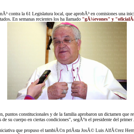
Ã³ contra la 61 Legislatura local, que aprobÃ³ en comisiones una inicia
utados. En semanas recientes los ha llamado
"gÃ¼evones" y "oficialÃ­
 puntos constitucionales y de la familia aprobaron un dictamen que refor
 de su cuerpo en ciertas condiciones", segÃºn el presidente del primer 
a iniciativa que propuso el tambiÃ©n priÃ­sta JosÃ© Luis AlfÃ©rez Her