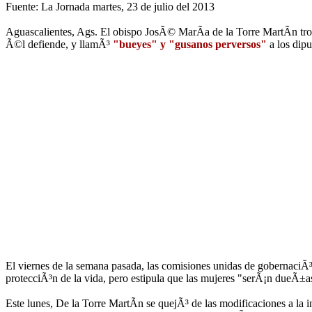
Fuente: La Jornada martes, 23 de julio del 2013
Aguascalientes, Ags. El obispo JosÃ© MarÃ­a de la Torre MartÃ­n tron
Ã©l defiende, y llamÃ³
"bueyes" y "gusanos perversos"
a los dip
El viernes de la semana pasada, las comisiones unidas de gobernaciÃ³n,
protecciÃ³n de la vida, pero estipula que las mujeres "serÃ¡n dueÃ±as
Este lunes, De la Torre MartÃ­n se quejÃ³ de las modificaciones a l