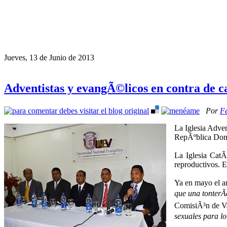
Jueves, 13 de Junio de 2013
Adventistas y evangÃ©licos en contra de 
Por
Fe
La Iglesia Adve
RepÃºblica Domi
La Iglesia CatÃ
reproductivos. E
Ya en mayo el 
que una tonterÃ­
ComisiÃ³n de Va
sexuales para lo