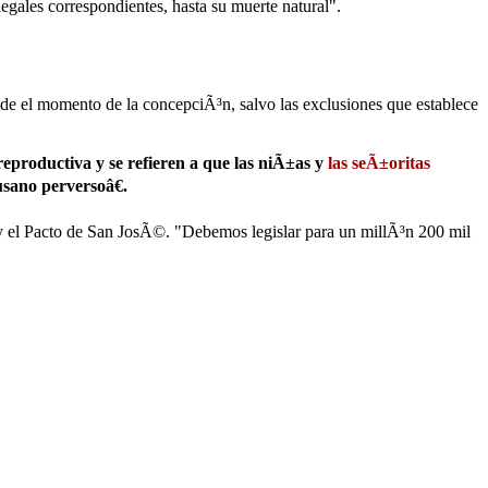
egales correspondientes, hasta su muerte natural".
esde el momento de la concepciÃ³n, salvo las exclusiones que establece
eproductiva y se refieren a que las niÃ±as y
las seÃ±oritas
sano perversoâ€.
 y el Pacto de San JosÃ©. "Debemos legislar para un millÃ³n 200 mil