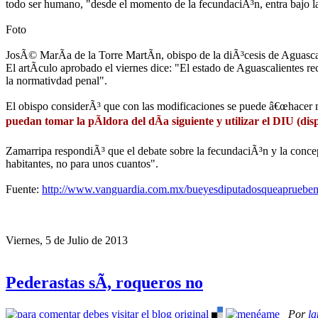
todo ser humano, "desde el momento de la fecundaciÃ³n, entra bajo la 
Foto
JosÃ© MarÃ­a de la Torre MartÃ­n, obispo de la diÃ³cesis de Agua
El artÃ­culo aprobado el viernes dice: "El estado de Aguascalientes r
la normativdad penal".
El obispo considerÃ³ que con las modificaciones se puede â€œhacer 
puedan tomar la pÃ­ldora del dÃ­a siguiente y utilizar el DIU (dis
Zamarripa respondiÃ³ que el debate sobre la fecundaciÃ³n y la conce
habitantes, no para unos cuantos".
Fuente:
http://www.vanguardia.com.mx/bueyesdiputadosqueaprueben
Viernes, 5 de Julio de 2013
Pederastas sÃ­, roqueros no
Por
l