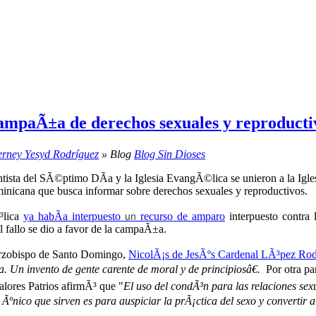
campaÃ±a de derechos sexuales y reproducti
rney Yesyd Rodríguez
» Blog
Blog Sin Dioses
ntista del SÃ©ptimo DÃ­a y la Iglesia EvangÃ©lica se unieron a la Igl
nicana que busca informar sobre derechos sexuales y reproductivos.
un
³lica
ya habÃ­a interpuesto
recurso de amparo
interpuesto contra 
l fallo se dio a favor de la campaÃ±a.
arzobispo de Santo Domingo,
NicolÃ¡s de JesÃºs Cardenal LÃ³pez Rod
a. Un invento de gente carente de moral y de principiosâ€.
Por otra pa
lores Patrios afirmÃ³ que "
El uso del condÃ³n para las relaciones sex
 Ãºnico que sirven es para auspiciar la prÃ¡ctica del sexo y convertir 