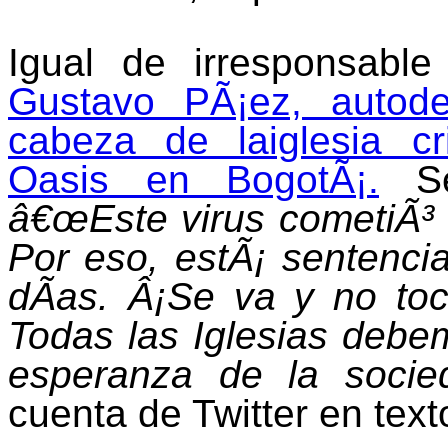
Igual de irresponsabl
Gustavo PÃ¡ez, autod
cabeza de laiglesia c
Oasis en BogotÃ¡.
Seg
â€œEste virus cometiÃ³ un
Por eso, estÃ¡ sentenci
dÃ­as. Â¡Se va y no toc
Todas las Iglesias debem
esperanza de la socie
cuenta de Twitter en tex