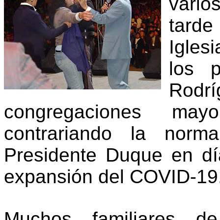
vario
tarde
Igles
los p
Rod
congregaciones ma
contrariando la norm
Presidente Duque en dí
expansión del COVID-19
Muchos familiares d