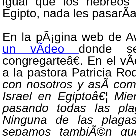
igual que los hebreos
Egipto, nada les pasarÃ­a
En la pÃ¡gina web de Av
un vÃ­deo
donde s
congregarteâ€. En el vÃ
a la pastora Patricia Ro
con nosotros y asÃ­ com
Israel en Egiptoâ€¦ Mi
pasando todas las pl
Ninguna de las plaga
sepamos tambiÃ©n que