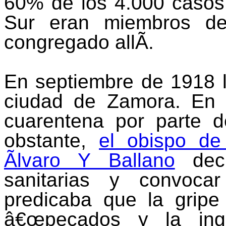
60% de los 4.000 casos
Sur eran miembros de
congregado allÃ­.
En septiembre de 1918 l
ciudad de Zamora. En
cuarentena por parte d
obstante,
el obispo de
Ãlvaro Y Ballano
deci
sanitarias y convoca
predicaba que la gripe
â€œpecados y la ingra