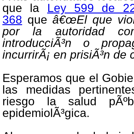
que la
Ley 599 de 220
368
que
â€œEl que viol
por la autoridad co
introducciÃ³n o prop
incurrirÃ¡ en prisiÃ³n de 
Esperamos que el Gobier
las medidas pertinent
riesgo la salud pÃºb
epidemiolÃ³gica.