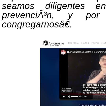
seamos diligentes 
prevenciÃ³n, y po
congregarnosâ€.