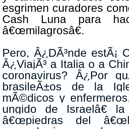
esgrimen curadores como
Cash Luna para hac
â€œmilagrosâ€.
Pero, Â¿DÃ³nde estÃ¡ 
Â¿ViajÃ³ a Italia o a Ch
coronavirus? Â¿Por q
brasileÃ±os de la Igl
mÃ©dicos y enfermeros
ungido de Israelâ€ l
â€œpiedras del â€œM