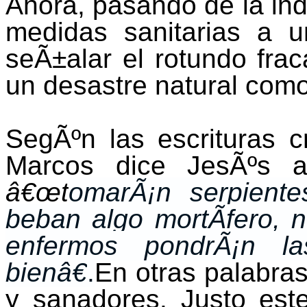
Ahora, pasando de la ind
medidas sanitarias a u
seÃ±alar el rotundo frac
un desastre natural com
SegÃºn las escrituras c
Marcos dice JesÃºs a
â€œt
omarÃ¡n serpient
beban algo mortÃ­fero, 
enfermos pondrÃ¡n l
bienâ€
.
En otras palabras
y sanadores. Justo est