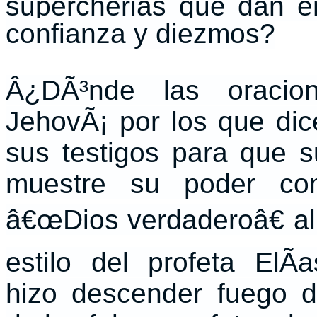
supercherias que dan e
confianza y diezmos?
Â¿DÃ³nde las oracio
JehovÃ¡ por los que dic
sus testigos para que s
muestre su poder co
â€œDios verdaderoâ€ al
estilo del profeta ElÃ­
hizo descender fuego d