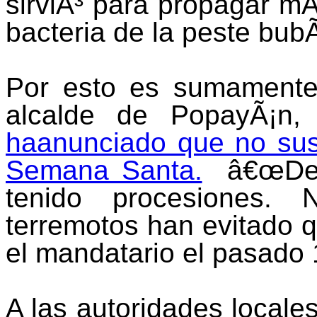
sirviÃ³ para propagar mÃ
bacteria de la peste bub
Por esto es sumamente
alcalde de PopayÃ¡n
haanunciado que no sus
Semana Santa.
â€œDe 
tenido procesiones. 
terremotos han evitado qu
el mandatario el pasado 
A las autoridades locale