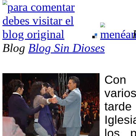
Blog
Blog Sin Dioses
Con 
vario
tarde
Igles
los p