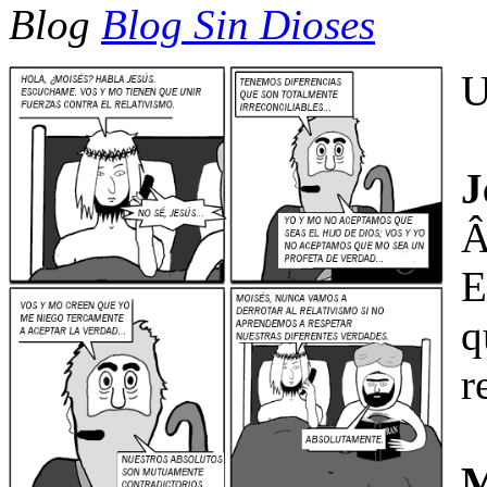
Blog
Blog Sin Dioses
U
J
Â
E
q
r
M