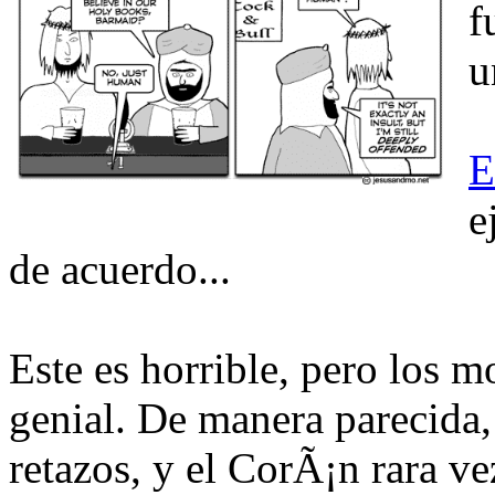
f
u
E
e
de acuerdo...
Este es horrible, pero los 
genial. De manera parecida,
retazos, y el CorÃ¡n rara ve