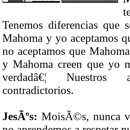
t
Tenemos diferencias que so
Mahoma y yo aceptamos que
no aceptamos que Mahoma s
y Mahoma creen que yo me
verdadâ€¦ Nuestros 
contradictorios.
JesÃºs:
MoisÃ©s, nunca vam
no aprendemos a respetar nu