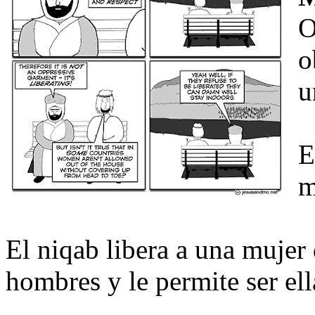
O
o
u
E
m
El niqab libera a una mujer 
hombres y le permite ser el