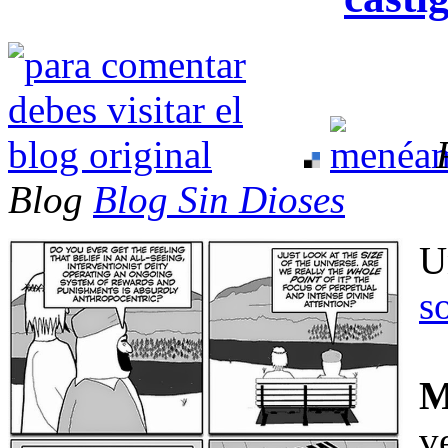
Blog
Blog Sin Dioses
U
s
M
v