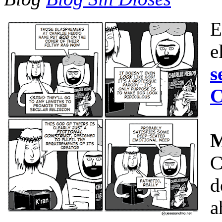
E
e
s
C
C
d
a