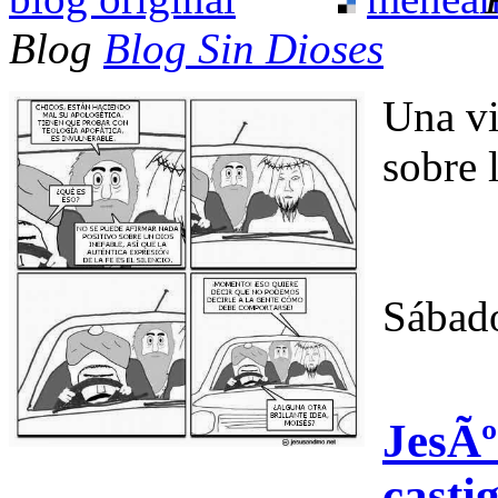
Blog
Blog Sin Dioses
Una v
sobre 
Sábado
JesÃº
casti