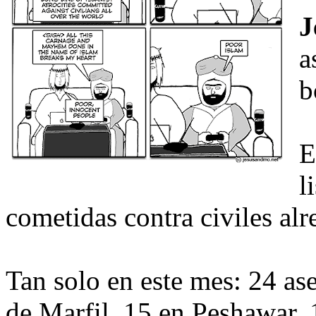
J
a
b
E
l
cometidas contra civiles al
Tan solo en este mes: 24 as
de Marfil, 15 en Peshawar,