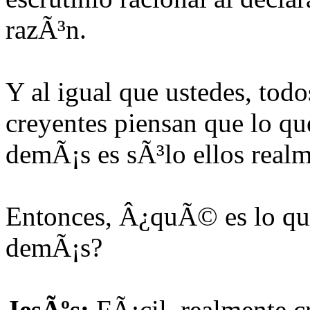
razÃ³n.
Y al igual que ustedes, todo
creyentes piensan que lo que
demÃ¡s es sÃ³lo ellos realm
Entonces, Â¿quÃ© es lo que 
demÃ¡s?
JesÃºs:
FÃ¡cil, realmente c