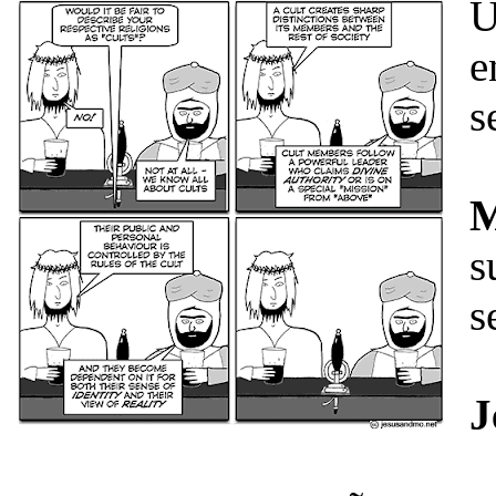
U
e
s
M
s
s
J