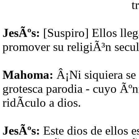
t
JesÃºs:
[Suspiro] Ellos lle
promover su religiÃ³n secul
Mahoma:
Â¡Ni siquiera se 
grotesca parodia - cuyo Ãºn
ridÃ­culo a dios.
JesÃºs:
Este dios de ellos 