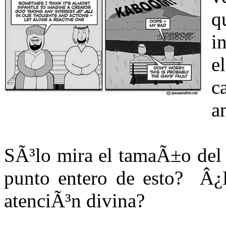
i
e
c
a
SÃ³lo mira el tamaÃ±o del
punto entero de esto? Â¿E
atenciÃ³n divina?