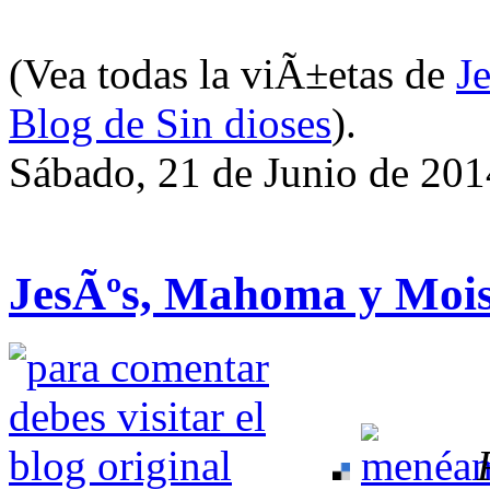
(Vea todas la viÃ±etas de
J
Blog de Sin dioses
).
Sábado, 21 de Junio de 201
JesÃºs, Mahoma y MoisÃ