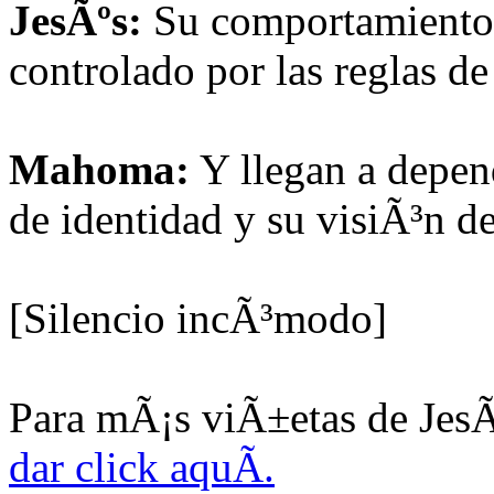
JesÃºs:
Su comportamiento 
controlado por las reglas de 
Mahoma:
Y llegan a depend
de identidad y su visiÃ³n de
[Silencio incÃ³modo]
Para mÃ¡s viÃ±etas de JesÃ
dar click aquÃ­.