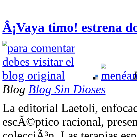
Â¡Vaya timo! estrena do
Blog
Blog Sin Dioses
La editorial Laetoli, enfoc
escÃ©ptico racional, presen
colecciÃ³n. Las terapias esp