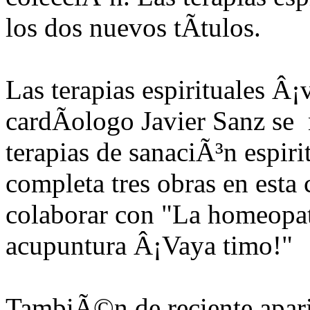
los dos nuevos tÃ­tulos.
Las terapias espirituales Â¡
cardÃ­ologo Javier Sanz se 
terapias de sanaciÃ³n espiri
completa tres obras en est
colaborar con "La homeopat
acupuntura Â¡Vaya timo!"
TambiÃ©n de reciente apari