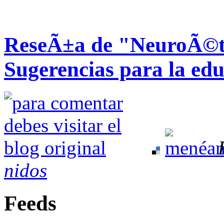
ReseÃ±a de "NeuroÃ©tic
Sugerencias para la ed
nidos
Feeds