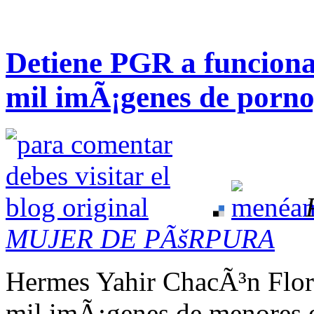
Detiene PGR a funciona
mil imÃ¡genes de pornog
MUJER DE PÃšRPURA
Hermes Yahir ChacÃ³n Flore
mil imÃ¡genes de menores e