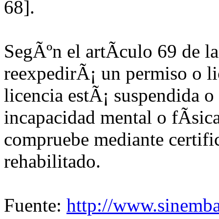
68].
SegÃºn el artÃ­culo 69 de la
reexpedirÃ¡ un permiso o li
licencia estÃ¡ suspendida o
incapacidad mental o fÃ­sic
compruebe mediante certif
rehabilitado.
Fuente:
http://www.sinemb