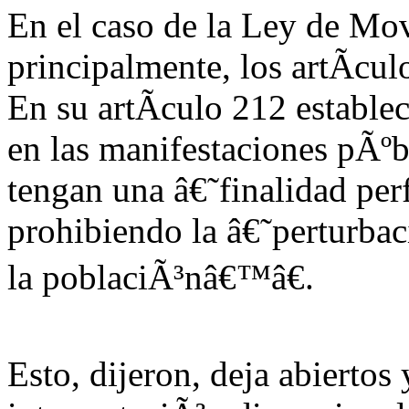
En el caso de la Ley de Mov
principalmente, los artÃ­cu
En su artÃ­culo 212 estable
en las manifestaciones pÃºb
tengan una â€˜finalidad per
prohibiendo la â€˜perturbac
la poblaciÃ³nâ€™â€.
Esto, dijeron, deja abiertos