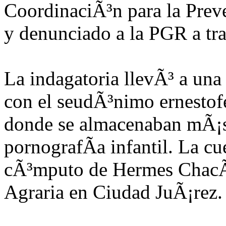
CoordinaciÃ³n para la Prev
y denunciado a la PGR a tr
La indagatoria llevÃ³ a una 
con el seudÃ³nimo ernesto
donde se almacenaban mÃ¡s
pornografÃ­a infantil. La c
cÃ³mputo de Hermes ChacÃ³
Agraria en Ciudad JuÃ¡rez.