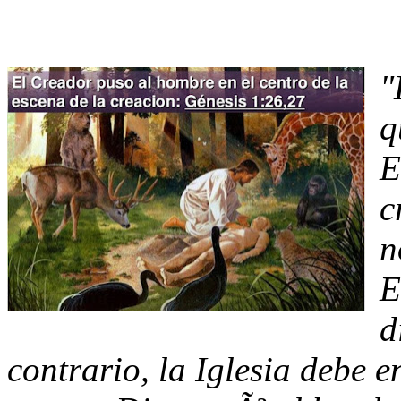
"
q
E
c
n
E
d
contrario, la Iglesia debe e