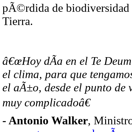
pÃ©rdida de biodiversidad p
Tierra.
â€œHoy dÃ­a en el Te Deum
el clima, para que tengamos
el aÃ±o, desde el punto de v
muy complicadoâ€
- Antonio Walker
, Ministr