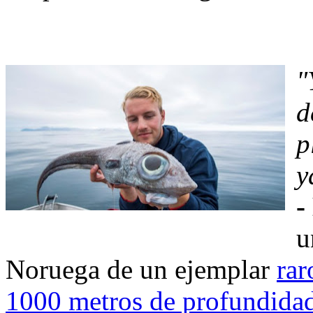
"
d
p
y
-
u
Noruega de un ejemplar
rar
1000 metros de profundida