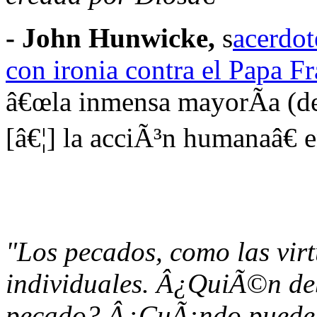
- John Hunwicke,
s
acerdot
con ironia contra el Papa F
â€œla inmensa mayorÃ­a (de 
[â€¦] la acciÃ³n humanaâ€ e
"Los pecados, como las virt
individuales. Â¿QuiÃ©n deb
pecado? Â¿CuÃ¡ndo puede 