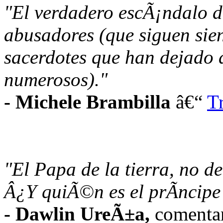
"El verdadero escÃ¡ndalo de
abusadores (que siguen sien
sacerdotes que han dejado 
numerosos)."
- Michele Brambilla
â€“
T
"El Papa de la tierra, no d
Â¿Y quiÃ©n es el prÃ­ncipe
- Dawlin UreÃ±a,
comentan