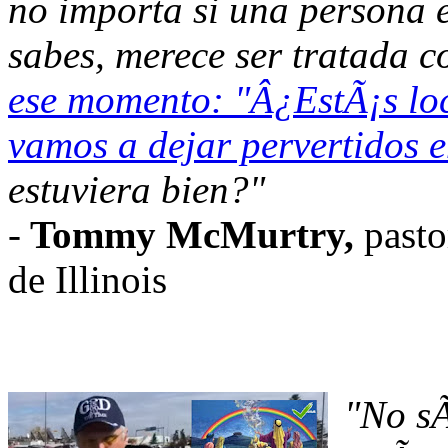
no importa si una persona e
sabes, merece ser tratada c
ese momento: "Â¿EstÃ¡s lo
vamos a dejar pervertidos e
estuviera bien?"
-
Tommy McMurtry,
pasto
de Illinois
"No s