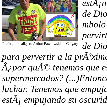
estÃ¡n
de Di
mbolo 
pervir
de Dio
Predicador callejero Arthur Pawlowski de Calgary
para pervertir a la prÃ³xim
Â¿por quÃ© tenemos que est
supermercados? (...)Entonc
luchar. Tenemos que empujar
estÃ¡ empujando su oscurid