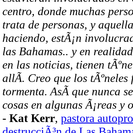
centro, donde muchas perso
trata de personas, y aquell
haciendo, estÃ¡n involucr
las Bahamas.. y en realidad 
en las noticias, tienen tÃº
allÃ­. Creo que los tÃºneles
tormenta. AsÃ­ que nunca s
cosas en algunas Ã¡reas y o
- Kat Kerr
,
pastora autopro
destrucciÃ³n de Las Bahama