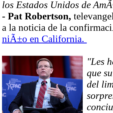
los Estados Unidos de AmÃ
- Pat Robertson,
televange
a la noticia de la confirmac
niÃ±o en California.
"Les h
que su
del li
sorpre
conci