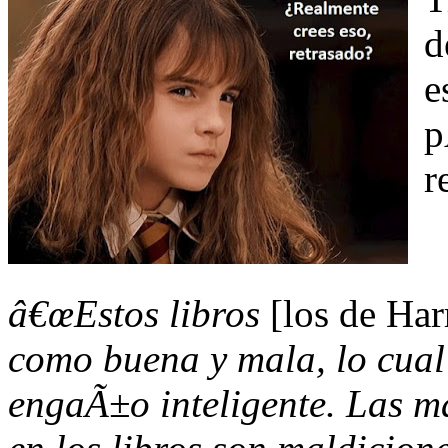
d
e
p
r
â€œEstos libros
[los de Har
como buena y mala, lo cual 
engaÃ±o inteligente. Las ma