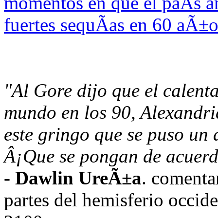
momentos en que el paÃ­s a
fuertes sequÃ­as en 60 aÃ±o
"Al Gore dijo que el calent
mundo en los 90, Alexandr
este gringo que se puso un 
Â¡Que se pongan de acuerd
- Dawlin UreÃ±a
. coment
partes del hemisferio occide