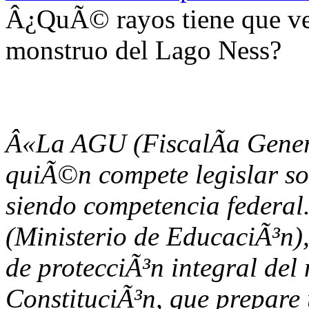
Â¿QuÃ© rayos tiene que ver
monstruo del Lago Ness?
Â«La AGU (FiscalÃ­a Genera
quiÃ©n compete legislar so
siendo competencia federa
(Ministerio de EducaciÃ³n),
de protecciÃ³n integral del 
ConstituciÃ³n, que prepare