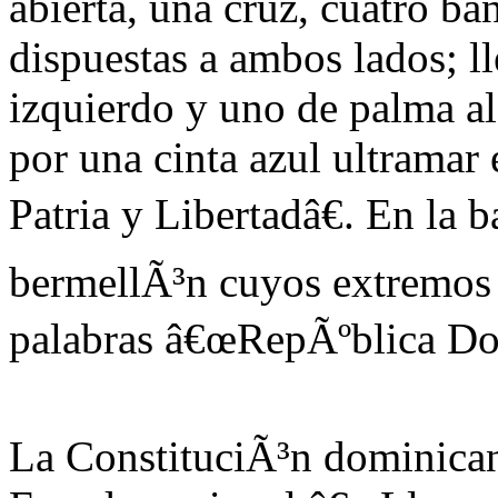
abierta, una cruz, cuatro ba
dispuestas a ambos lados; l
izquierdo y uno de palma a
por una cinta azul ultramar 
Patria y Libertadâ€. En la b
bermellÃ³n cuyos extremos s
palabras â€œRepÃºblica Do
La ConstituciÃ³n dominican