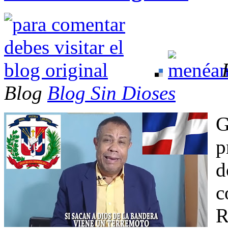
Blog
Blog Sin Dioses
G
p
d
c
R