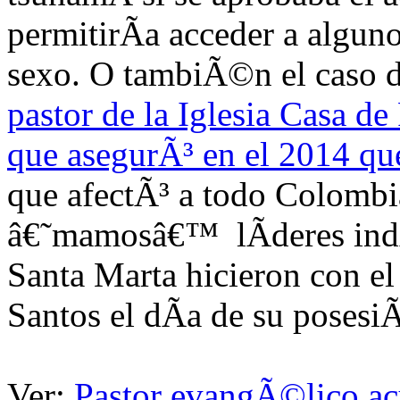
permitirÃ­a acceder a algun
sexo. O tambiÃ©n el caso 
pastor de la Iglesia Casa d
que asegurÃ³ en el 2014 qu
que afectÃ³ a todo Colombia
â€˜mamosâ€™ lÃ­deres indÃ
Santa Marta hicieron con e
Santos el dÃ­a de su posesi
Ver:
Pastor evangÃ©lico ac