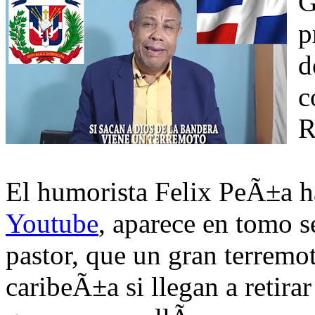
G
p
d
c
R
El humorista Felix PeÃ±a h
Youtube
, aparece en tomo 
pastor, que un gran terremo
caribeÃ±a si llegan a retira