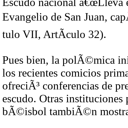
Escudo nacional â€œLleva en
Evangelio de San Juan, capÃ
tulo VII, ArtÃ­culo 32).
Pues bien, la polÃ©mica in
los recientes comicios prima
ofreciÃ³ conferencias de pr
escudo. Otras instituciones
bÃ©isbol tambiÃ©n mostrar