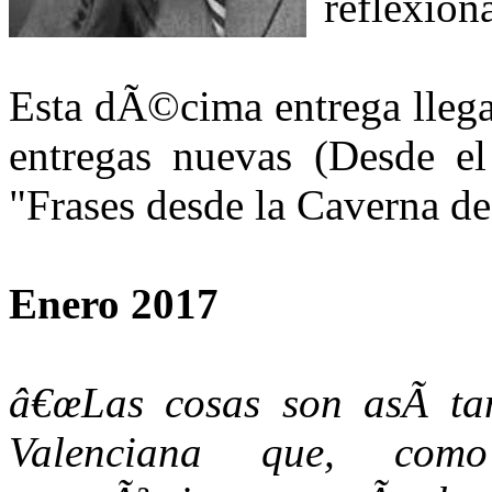
reflexiona
Esta dÃ©cima entrega lleg
entregas nuevas (Desde el
"Frases desde la Caverna d
Enero 2017
â€œLas cosas son asÃ­ t
Valenciana que, com