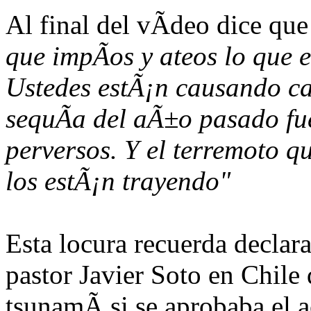
Al final del vÃ­deo dice que
que impÃ­os y ateos lo que 
Ustedes estÃ¡n causando ca
sequÃ­a del aÃ±o pasado fu
perversos. Y el terremoto q
los estÃ¡n trayendo"
Esta locura recuerda declar
pastor Javier Soto en Chil
tsunamÃ­ si se aprobaba el 