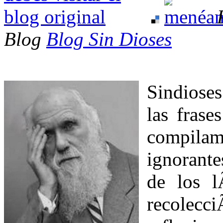
Blog
Blog Sin Dioses
Sindiose
las frase
compilam
ignorante
de los l
recolec