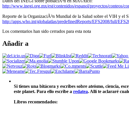
Datos del INEGI sobre poblaciÃ³n en MÃ©xico:
http://www.inegi.org.mx/est/contenidos/espanol/proyectos/conteos/
Reporte de la OrganizaciÃ³n Mundial de la Salud sobre el VIH y e
http://apps.who.int/globalatlas/predefinedReports/EFS2008/full/EF
Los comentarios han sido cerrados para esta nota
Añadir a
Si tienes una bitácora y escribes sobre ateísmo, ciencia, es
este planet. Para ello escribe a
redatea
. Allí te aclararé cu
Libros recomendados: