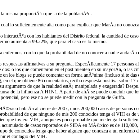
 la misma proporciÃ³n que la de la poblaciÃ³n.
cual lo suficientemente alta como para explicar que MarÃ­a no conozca 
interactÃºa con los habitantes del Distrito federal, la cantidad de cas
nfermo aumenta a 99.22%, que para el caso es lo mismo.
o a enfermos, con lo que la probabilidad de no conocer a nadie andarÃ­a
o respuestas afirmativas a su pregunta. EspecÃ­ficamente 17 personas a
dos: o los que comentaron en el post mienten en su mayorÃ­a, o las cifr
en los blogs se puede comentar en forma anÃ³nima (incluso si te das de
log, en el que obtiene 86 comentarios, reciba respuesta positiva sobr
 argumento de que la realidad estÃ¡ manipulada y exagerada? DespuÃ©s
causa de la influenza A H1N1. A partir de ahÃ­ se puede concluir que 
 potencial, pero ese no se puede medir con la pregunta de Guffo.
MÃ©xico habrÃ­a al cierre de 2007, unos 200,000 casos de personas co
a probabilidad de que ninguno de mis 200 conocidos tenga el VIH es d
en que tuviera VIH, aunque es poco probable que me tenga la suficien
l acumulado de casos reportados de SIDA en MÃ©xico es de 110,000, c
rupo de conocidos tenga que haber alguien que conozca a un enfermo de 
ir el contagio del VIH.