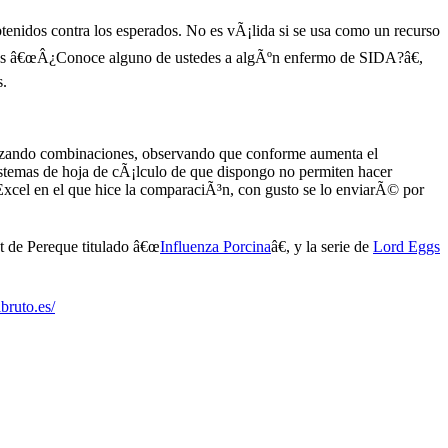
tenidos contra los esperados. No es vÃ¡lida si se usa como un recurso
imos â€œÂ¿Conoce alguno de ustedes a algÃºn enfermo de SIDA?â€,
s.
tilizando combinaciones, observando que conforme aumenta el
istemas de hoja de cÃ¡lculo de que dispongo no permiten hacer
 Excel en el que hice la comparaciÃ³n, con gusto se lo enviarÃ© por
t de Pereque titulado â€œ
Influenza Porcina
â€, y la serie de
Lord Eggs
lbruto.es/