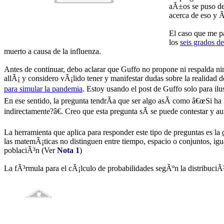
aÃ±os se puso d
acerca de eso y 
El caso que me pa
los
seis grados d
muerto a causa de la influenza.
Antes de continuar, debo aclarar que Guffo no propone ni respalda ni
allÃ¡ y considero vÃ¡lido tener y manifestar dudas sobre la realidad d
para simular la pandemia
. Estoy usando el post de Guffo solo para il
En ese sentido, la pregunta tendrÃ­a que ser algo asÃ­ como â€œSi h
indirectamente?â€. Creo que esta pregunta sÃ­ se puede contestar y a
La herramienta que aplica para responder este tipo de preguntas es la
las matemÃ¡ticas no distinguen entre tiempo, espacio o conjuntos, ig
poblaciÃ³n (Ver
Nota 1
)
La fÃ³rmula para el cÃ¡lculo de probabilidades segÃºn la distribuciÃ