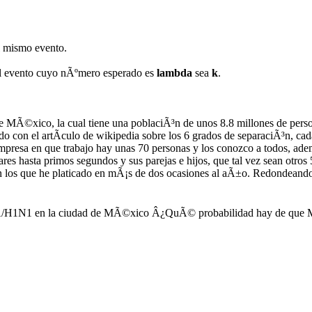
l mismo evento.
 el evento cuyo nÃºmero esperado es
lambda
sea
k
.
 MÃ©xico, la cual tiene una poblaciÃ³n de unos 8.8 millones de pers
on el artÃ­culo de wikipedia sobre los 6 grados de separaciÃ³n, cad
presa en que trabajo hay unas 70 personas y los conozco a todos, adem
iares hasta primos segundos y sus parejas e hijos, que tal vez sean otr
on los que he platicado en mÃ¡s de dos ocasiones al aÃ±o. Redondeand
 A/H1N1 en la ciudad de MÃ©xico Â¿QuÃ© probabilidad hay de que MarÃ­