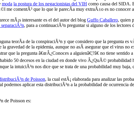
e
moda
la postura de los negacionistas del VIH
como causa del SIDA. E
Ã©l me comentÃ³ que lo que le parecÃ­a muy extraÃ±o es no conocer a
rece mÃ¡s interesante es el del autor del blog
Guffo Caballero
, quien 
e separaciÃ³n
, para a continuaciÃ³n preguntar si alguno de los lectores 
nguna teorÃ­a de la conspiraciÃ³n y que considero que la pregunta es 
e la gravedad de la epidemia, aunque no asÃ­ asegurar que el virus no e
ustrar que la pregunta â€œÂ¿Conoces a alguienâ€¦?â€ no tiene sentido 
a habido 50 decesos en la ciudad en donde vivo Â¿QuÃ© probabilidad ha
unque la intuiciÃ³n nos dice que se trata de una probabilidad muy baja,
distribuciÃ³n de Poisson
, la cual estÃ¡ elaborada para analizar las pro
ual podemos aplicar esta distribuciÃ³n a la probabilidad de ocurrencia
³n de Poisson es: