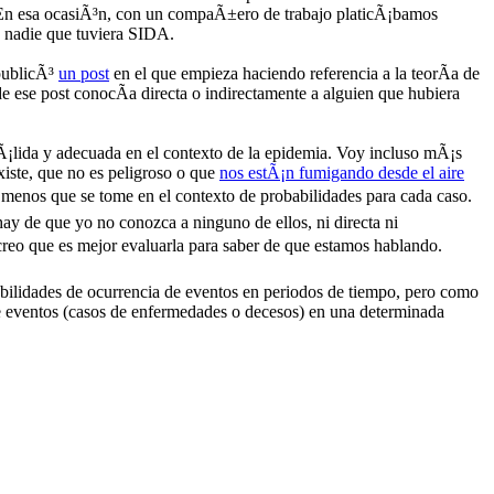
n esa ocasiÃ³n, con un compaÃ±ero de trabajo platicÃ¡bamos
 nadie que tuviera SIDA.
publicÃ³
un post
en el que empieza haciendo referencia a la teorÃ­a de
de ese post conocÃ­a directa o indirectamente a alguien que hubiera
vÃ¡lida y adecuada en el contexto de la epidemia. Voy incluso mÃ¡s
xiste, que no es peligroso o que
nos estÃ¡n fumigando desde el aire
a menos que se tome en el contexto de probabilidades para cada caso.
y de que yo no conozca a ninguno de ellos, ni directa ni
 creo que es mejor evaluarla para saber de que estamos hablando.
babilidades de ocurrencia de eventos en periodos de tiempo, pero como
 de eventos (casos de enfermedades o decesos) en una determinada