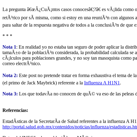
La pregunta â€œÂ¿CuÃ¡ntos casos conocesâ€¦?â€ es vÃ¡lida como orige
retÃ³rico por sÃ­ misma, como si estoy en una reuniÃ³n con algunos
para saltar de la respuesta negativa de todos a la conclusiÃ³n de que 
* * *
Nota 1
: En realidad yo no estaba tan seguro de poder aplicar la dis
tamaÃ±o de la poblaciÃ³n considerada, la probabilidad calculada se a
cÃ¡lculos para poblaciones grandes, y no soy tan masoquista como par
correo electrÃ³nico.
Nota 2:
Este post no pretende tratar en forma exhaustiva el tema de 
(el primo de Jack Maybrick) referente a la
Influenza A H1N1
.
Nota 3:
Los que todavÃ­a no conocen de quÃ© va eso de las peleas d
Referencias:
EstadÃ­sticas de la SecretarÃ­a de Salud referentes a la influenza 
http://portal.salud.gob.mx/contenidos/noticias/influenza/estadisticas.h