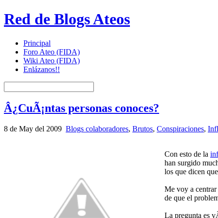
Red de Blogs Ateos
Principal
Foro Ateo (FIDA)
Wiki Ateo (FIDA)
Enlázanos!!
Â¿CuÃ¡ntas personas conoces?
8 de May del 2009
Blogs colaboradores
,
Brutos
,
Conspiraciones
,
In
Con esto de la
in
han surgido mucha
los que dicen qu
Me voy a centrar 
de que el proble
La pregunta es v