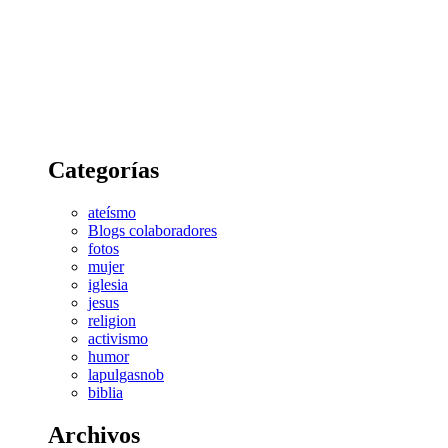
Categorías
ateísmo
Blogs colaboradores
fotos
mujer
iglesia
jesus
religion
activismo
humor
lapulgasnob
biblia
Archivos