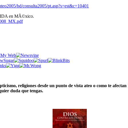
conteo2005/bd/consulta2005/pt.asp?s=est&c=10401
l SIDA en MÃ©xico.
S2008_MX.pdf
cepticismo, religiones desde un punto de vista ateo o como te afectan
alquier duda que tengas.