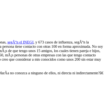
onas,
segÃºn el INEGI
, y 673 casos de influenza, segÃºn la
a persona tiene contacto con otras 100 en forma aproximada. No soy
Ã¡s de que tengo unos 15 amigos, los cuales tienen pareja e hijos,
os 50, mÃ¡s personas de otras empresas con las que tengo contacto
o creo que considerar a mis conocidos como unos 200 sin estar muy
a no conozca a ninguno de ellos, ni directa ni indirectamente?â€