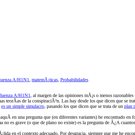
fluenza A/H1N1
,
matemÃ¡ticas
,
Probabilidades
fluenza A/H1N1
, al margen de las opiniones mÃ¡s o menos razonables e
s teorÃ­as de la conspiraciÃ³n. Las hay desde los que dicen que se tra
e
es un simple simulacro,
pasando los que dicen que se trata de un
plan 
aquÃ­ en una pregunta que (en diferentes variantes) he encontrado en f
ma no es grave (o que de plano no existe) es la pregunta de Â¿A cuant
Ã¡lida en el contexto adecuado. Por desgracia, siempre que me he encon