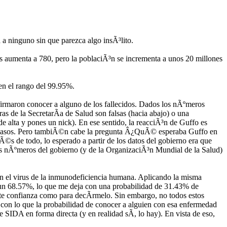
a ninguno sin que parezca algo insÃ³lito.
os aumenta a 780, pero la poblaciÃ³n se incrementa a unos 20 millones
 en el rango del 99.95%.
firmaron conocer a alguno de los fallecidos. Dados los nÃºmeros
as de la SecretarÃ­a de Salud son falsas (hacia abajo) o una
 alta y pones un nick). En ese sentido, la reacciÃ³n de Guffo es
e 17 casos. Pero tambiÃ©n cabe la pregunta Â¿QuÃ© esperaba Guffo en
 de todo, lo esperado a partir de los datos del gobierno era que
los nÃºmeros del gobierno (y de la OrganizaciÃ³n Mundial de la Salud)
n el virus de la inmunodeficiencia humana. Aplicando la misma
e un 68.57%, lo que me deja con una probabilidad de 31.43% de
te confianza como para decÃ­rmelo. Sin embargo, no todos estos
on lo que la probabilidad de conocer a alguien con esa enfermedad
SIDA en forma directa (y en realidad sÃ­, lo hay). En vista de eso,