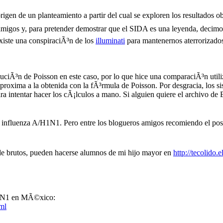
n de un planteamiento a partir del cual se exploren los resultados ob
 amigos y, para pretender demostrar que el SIDA es una leyenda, dec
existe una conspiraciÃ³n de los
illuminati
para mantenernos aterrorizado
tribuciÃ³n de Poisson en este caso, por lo que hice una comparaciÃ³n u
proxima a la obtenida con la fÃ³rmula de Poisson. Por desgracia, los s
a intentar hacer los cÃ¡lculos a mano. Si alguien quiere el archivo de
la influenza A/H1N1. Pero entre los blogueros amigos recomiendo el pos
e brutos, pueden hacerse alumnos de mi hijo mayor en
http://tecolido.e
A H1N1 en MÃ©xico:
tml