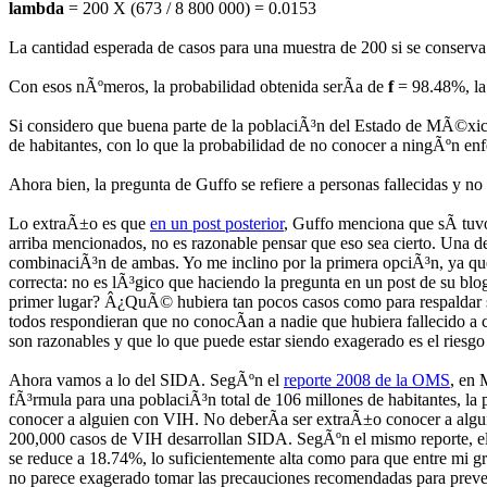
lambda
= 200 X (673 / 8 800 000) = 0.0153
La cantidad esperada de casos para una muestra de 200 si se conserva
Con esos nÃºmeros, la probabilidad obtenida serÃ­a de
f
= 98.48%, la 
Si considero que buena parte de la poblaciÃ³n del Estado de MÃ©xico 
de habitantes, con lo que la probabilidad de no conocer a ningÃºn e
Ahora bien, la pregunta de Guffo se refiere a personas fallecidas y n
Lo extraÃ±o es que
en un post posterior
, Guffo menciona que sÃ­ tuv
arriba mencionados, no es razonable pensar que eso sea cierto. Una de 
combinaciÃ³n de ambas. Yo me inclino por la primera opciÃ³n, ya que 
correcta: no es lÃ³gico que haciendo la pregunta en un post de su b
primer lugar? Â¿QuÃ© hubiera tan pocos casos como para respaldar su
todos respondieran que no conocÃ­an a nadie que hubiera fallecido a 
son razonables y que lo que puede estar siendo exagerado es el riesgo
Ahora vamos a lo del SIDA. SegÃºn el
reporte 2008 de la OMS
, en 
fÃ³rmula para una poblaciÃ³n total de 106 millones de habitantes, l
conocer a alguien con VIH. No deberÃ­a ser extraÃ±o conocer a algui
200,000 casos de VIH desarrollan SIDA. SegÃºn el mismo reporte, e
se reduce a 18.74%, lo suficientemente alta como para que entre mi g
no parece exagerado tomar las precauciones recomendadas para preven