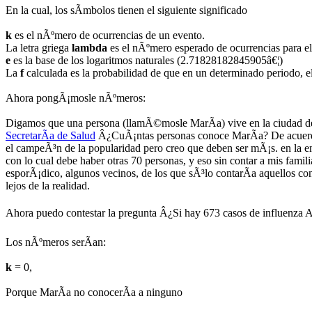
En la cual, los sÃ­mbolos tienen el siguiente significado
k
es el nÃºmero de ocurrencias de un evento.
La letra griega
lambda
es el nÃºmero esperado de ocurrencias para e
e
es la base de los logaritmos naturales (2.71828182845905â€¦)
La
f
calculada es la probabilidad de que en un determinado periodo,
Ahora pongÃ¡mosle nÃºmeros:
Digamos que una persona (llamÃ©mosle MarÃ­a) vive en la ciudad de
SecretarÃ­a de Salud
Â¿CuÃ¡ntas personas conoce MarÃ­a? De acuerdo c
el campeÃ³n de la popularidad pero creo que deben ser mÃ¡s. en la em
con lo cual debe haber otras 70 personas, y eso sin contar a mis famil
esporÃ¡dico, algunos vecinos, de los que sÃ³lo contarÃ­a aquellos c
lejos de la realidad.
Ahora puedo contestar la pregunta Â¿Si hay 673 casos de influenza
Los nÃºmeros serÃ­an:
k
= 0,
Porque MarÃ­a no conocerÃ­a a ninguno