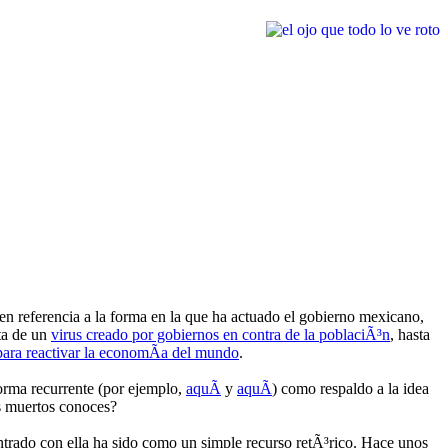
n referencia a la forma en la que ha actuado el gobierno mexicano,
ta de un
virus creado por gobiernos en contra de la poblaciÃ³n
, hasta
para reactivar la economÃ­a del mundo
.
orma recurrente (por ejemplo,
aquÃ­
y
aquÃ­
) como respaldo a la idea
os muertos conoces?
trado con ella ha sido como un simple recurso retÃ³rico. Hace unos