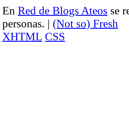
En
Red de Blogs Ateos
se r
personas. |
(Not so)
Fresh
XHTML
CSS