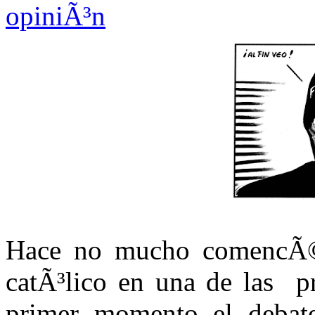
opiniÃ³n
Hace no mucho comenc
catÃ³lico en una de las pr
primer momento el debate