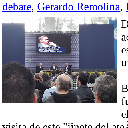
debate
,
Gerardo Remolina
,
D
a
e
u
B
f
e
visita de este "jinete del at