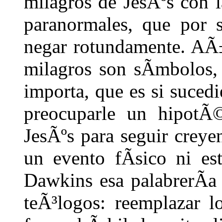
milagros de JesÃºs con l
paranormales, que por 
negar rotundamente. AÃ±
milagros son sÃ­mbolos,
importa, que es si suced
preocuparle un hipotÃ©
JesÃºs para seguir creye
un evento fÃ­sico ni es
Dawkins esa palabrerÃ­a 
teÃ³logos: reemplazar 