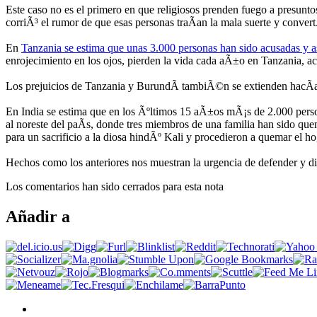
Este caso no es el primero en que religiosos prenden fuego a presun
corriÃ³ el rumor de que esas personas traÃ­an la mala suerte y conve
En
Tanzania se estima que unas 3.000 personas han sido acusadas y a
enrojecimiento en los ojos, pierden la vida cada aÃ±o en Tanzania, ac
Los prejuicios de Tanzania y BurundÃ­ tambiÃ©n se extienden hacÃ­a 
En India se estima que en los Ãºltimos 15 aÃ±os mÃ¡s de 2.000 person
al noreste del paÃ­s, donde tres miembros de una familia han sido q
para un sacrificio a la diosa hindÃº Kali y procedieron a quemar el 
Hechos como los anteriores nos muestran la urgencia de defender y di
Los comentarios han sido cerrados para esta nota
Añadir a