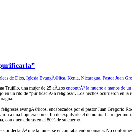
urificarla”
bleas de Dios
,
Iglesia EvangÃ©lica
,
Kenia
,
Nicaragua
,
Pastor Juan Gr
ma Trujillo, una mujer de 25 aÃ±os
encontrÃ³ la muerte a manos de u
go en un rito de "purificaciÃ³n religiosa". Los hechos ocurrieron en la
aragua.
 feligreses evangÃ©licos, encabezados por el pastor Juan Gregorio Ro
zaron a una hoguera con el fin de expulsarle el demonio. La mujer mur
a, con quemaduras en el 80% de su cuerpo.
pastor declarÃ³ que la mujer se encontraba endomoniada. No conformes 