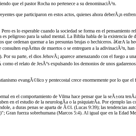
iendo que el pastor Rocha no pertenece a su denominaciÃ³n.
reyentes que participaron en estos actos, quienes ahora deberÃ¡n enfren
Pero es lo esperable cuando la sociedad se forma en el pensamiento rel
ya es peligroso para la salud mental. La Biblia habla de la existencia d
s que ordenan quemar a las presuntas brujas o hechiceros. â€œA la hec
onsulten espÃ­ritus de muertos o se entreguen a la adivinaciÃ³n, han 
). Por su parte, el dios JehovÃ¡ aparece amenazando con el fuego a una
sÃ­ como el relato de JesÃºs expulsando los demonios de unos gadarenos,
tianismo evangÃ©lico y pentecostal crece enormemente por lo que el 
ormal en el comportamiento de Vilma hace pensar que la seÃ±ora tenÃ­a
en en el estudio de la neurologÃ­a o la psiquiatrÃ­a. Por ejemplo las c
¡ndole, a duras penas se aparta de Ã©l. (Lucas 9:39); las tendencias au
)"; Gran fuerza sobrehumana (Marcos 5:4). Al igual que en la Edad Med