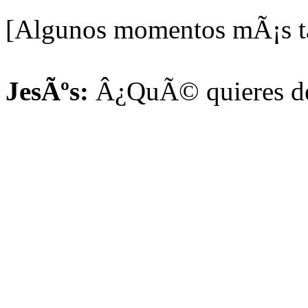
[Algunos momentos mÃ¡s ta
JesÃºs:
Â¿QuÃ© quieres de