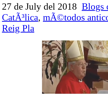
27 de July del 2018
Blogs 
CatÃ³lica
,
mÃ©todos antico
Reig Pla