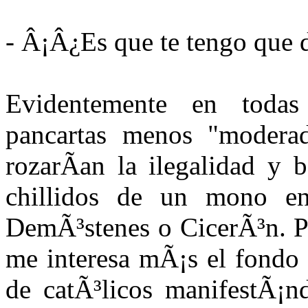
- Â¡Â¿Es que te tengo que d
Evidentemente en todas 
pancartas menos "moderad
rozarÃ­an la ilegalidad y 
chillidos de un mono en
DemÃ³stenes o CicerÃ³n. Pe
me interesa mÃ¡s el fondo 
de catÃ³licos manifestÃ¡n