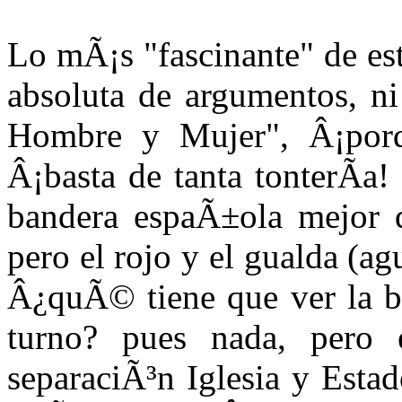
Lo mÃ¡s "fascinante" de est
absoluta de argumentos, ni
Hombre y Mujer", Â¡por
Â¡basta de tanta tonterÃ­a!
bandera espaÃ±ola mejor q
pero el rojo y el gualda (ag
Â¿quÃ© tiene que ver la ba
turno? pues nada, pero 
separaciÃ³n Iglesia y Esta