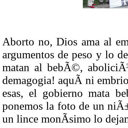
Aborto no, Dios ama al em
argumentos de peso y lo d
matan al bebÃ©, aboliciÃ³
demagogia! aquÃ­ ni embrio
esas, el gobierno mata b
ponemos la foto de un niÃ
un lince monÃ­simo lo dej