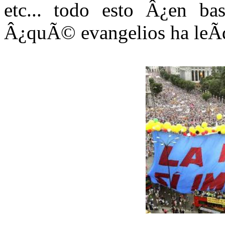
etc... todo esto Â¿en ba
Â¿quÃ© evangelios ha leÃ­d