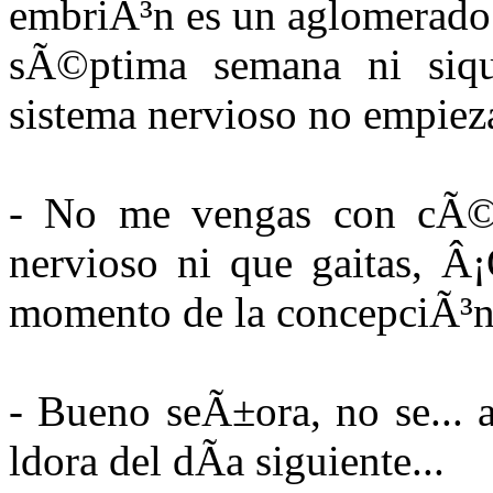
embriÃ³n es un aglomerado 
sÃ©ptima semana ni siqui
sistema nervioso no empieza
- No me vengas con cÃ©l
nervioso ni que gaitas, Â
momento de la concepciÃ³n
- Bueno seÃ±ora, no se... 
ldora del dÃ­a siguiente...