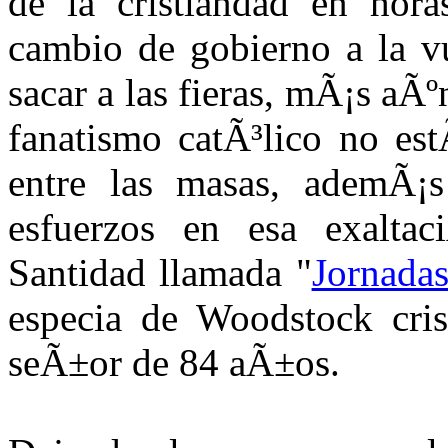
de la cristiandad en horas
cambio de gobierno a la vu
sacar a las fieras, mÃ¡s aÃº
fanatismo catÃ³lico no est
entre las masas, ademÃ¡s
esfuerzos en esa exalta
Santidad llamada "
Jornada
especia de Woodstock cris
seÃ±or de 84 aÃ±os.