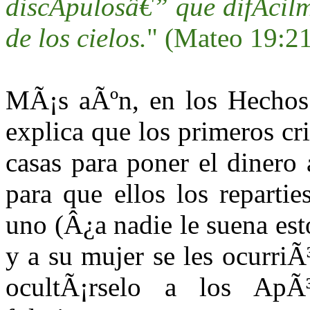
discÃ­pulosâ€” que difÃ­cil
de los cielos.
" (Mateo 19:2
MÃ¡s aÃºn, en los Hechos 
explica que los primeros cri
casas para poner el dinero
para que ellos los reparti
uno (Â¿a nadie le suena est
y a su mujer se les ocurriÃ
ocultÃ¡rselo a los ApÃ