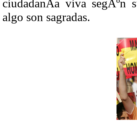
ciudadanÃ­a viva segÃºn su
algo son sagradas.