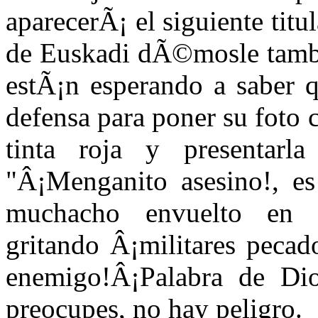
aparecerÃ¡ el siguiente tit
de Euskadi dÃ©mosle tamb
estÃ¡n esperando a saber q
defensa para poner su foto c
tinta roja y presentar
"Â¡Menganito asesino!, es
muchacho envuelto en u
gritando Â¡militares peca
enemigo!Â¡Palabra de Dio
preocupes, no hay peligro.