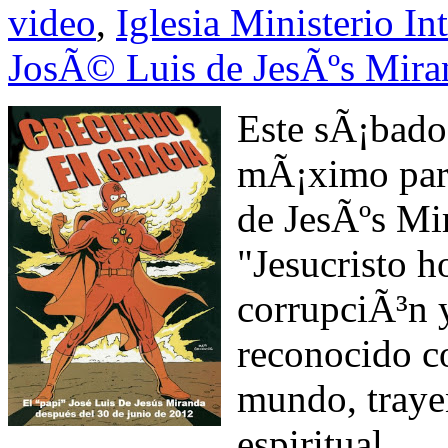
video
,
Iglesia Ministerio I
JosÃ© Luis de JesÃºs Mira
Este sÃ¡bado
mÃ¡ximo para
de JesÃºs Mir
"Jesucristo h
corrupciÃ³n y
reconocido c
mundo, traye
espiritual.