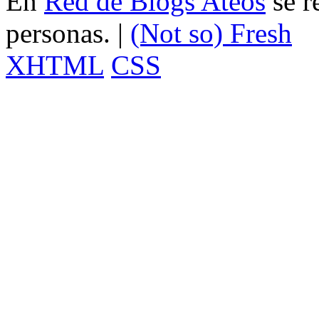
En
Red de Blogs Ateos
se r
personas. |
(Not so)
Fresh
XHTML
CSS