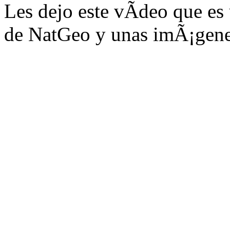
Les dejo este vÃ­deo que e
de NatGeo y unas imÃ¡genes