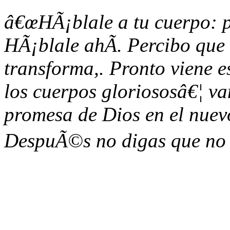
â€œHÃ¡blale a tu cuerpo: pr
HÃ¡blale ahÃ­. Percibo que 
transforma,. Pronto viene 
los cuerpos gloriososâ€¦ v
promesa de Dios en el nuevo
DespuÃ©s no digas que no t