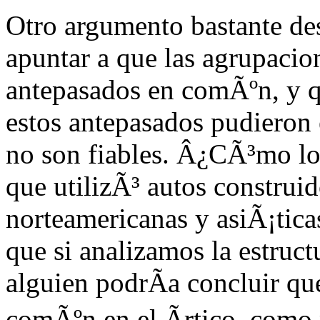
Otro argumento bastante de
apuntar a que las agrupaci
antepasados en comÃºn, y q
estos antepasados pudieron 
no son fiables. Â¿CÃ³mo lo
que utilizÃ³ autos construi
norteamericanas y asiÃ¡tica
que si analizamos la estruct
alguien podrÃ­a concluir qu
comÃºn en el Ãrtico, como 