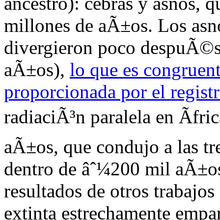
ancestro): cebras y asnos, 
millones de aÃ±os. Los asno
divergieron poco despuÃ©s
aÃ±os),
lo que es congruen
proporcionada por el registr
radiaciÃ³n paralela en Ãfr
aÃ±os, que condujo a las tre
dentro de âˆ¼200 mil aÃ±o
resultados de otros trabajos
extinta estrechamente empar