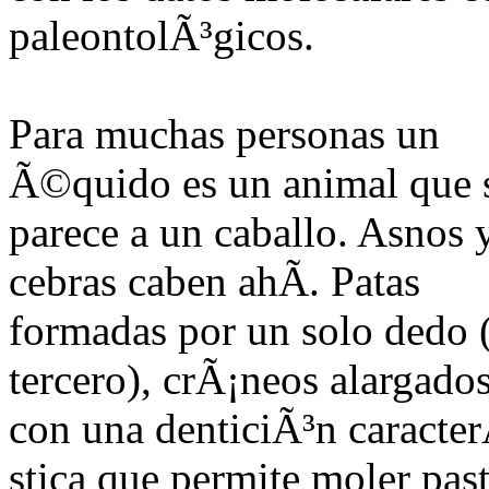
paleontolÃ³gicos.
Para muchas personas un
Ã©quido es un animal que 
parece a un caballo. Asnos 
cebras caben ahÃ­. Patas
formadas por un solo dedo (
tercero), crÃ¡neos alargado
con una denticiÃ³n caracte
stica que permite moler past