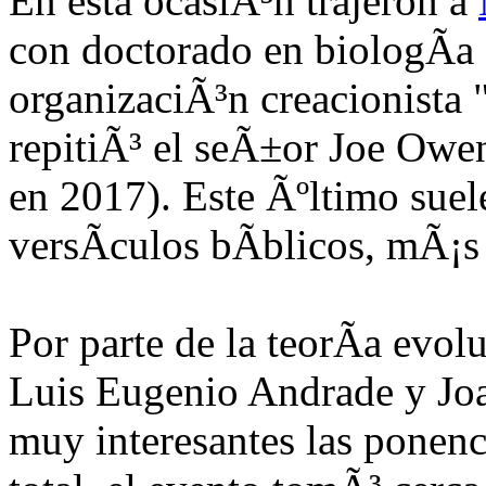
En esta ocasiÃ³n trajeron a
con doctorado en biologÃ­a c
organizaciÃ³n creacionista 
repitiÃ³ el seÃ±or Joe Owe
en 2017). Este Ãºltimo suel
versÃ­culos bÃ­blicos, mÃ¡s
Por parte de la teorÃ­a evol
Luis Eugenio Andrade y J
muy interesantes las ponenc