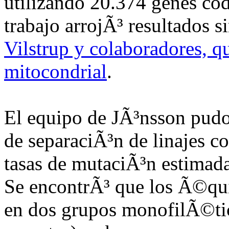
utilizando 20.374 genes cod
trabajo arrojÃ³ resultados s
Vilstrup y colaboradores, 
mitocondrial
.
El equipo de JÃ³nsson pudo 
de separaciÃ³n de linajes co
tasas de mutaciÃ³n estimada
Se encontrÃ³ que los Ã©qui
en dos grupos monofilÃ©tic