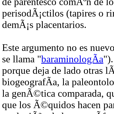
de parentesco comÃºn de l
perisodÃ¡ctilos (tapires o r
demÃ¡s placentarios.
Este argumento no es nuevo
se llama "
baraminologÃ­a
")
porque deja de lado otras l
biogeografÃ­a, la paleontol
la genÃ©tica comparada, qu
que los Ã©quidos hacen par