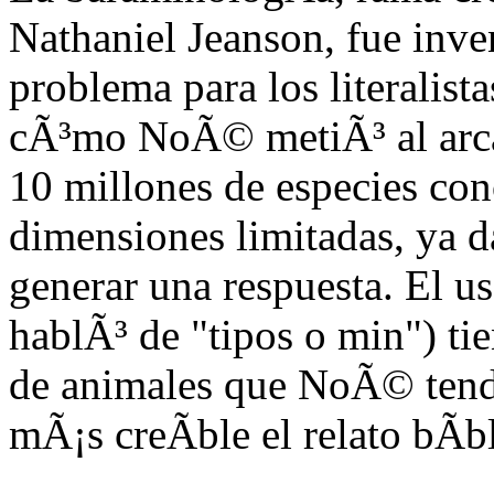
Nathaniel Jeanson, fue inve
problema para los literalist
cÃ³mo NoÃ© metiÃ³ al arca 
10 millones de especies con
dimensiones limitadas, ya d
generar una respuesta. El u
hablÃ³ de "tipos o min") ti
de animales que NoÃ© tendr
mÃ¡s creÃ­ble el relato bÃ­b