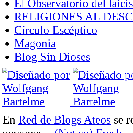
El Observatorio del laic
RELIGIONES AL DES
Círculo Escéptico
Magonia
Blog Sin Dioses
En
Red de Blogs Ateos
se r
personas. |
(Not so)
Fresh