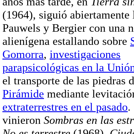
años más tarde, en
Tierra si
(1964), siguió abiertamente 
Pauwels y Bergier con una 
alienígena estallando sobre
Gomorra
,
investigaciones
parapsicológicas en la Unió
el transporte de las piedras 
Pirámide
mediante levitaci
extraterrestres en el pasado
.
vinieron
Sombras en las est
No es terrestre
(1968),
Ciud