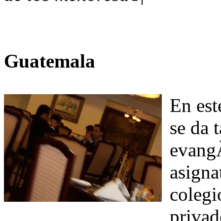
Guatemala
En est
se da 
evangÃ
asigna
colegi
privad