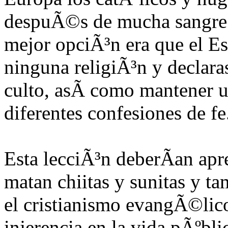
despuÃ©s de mucha sangre d
mejor opciÃ³n era que el Es
ninguna religiÃ³n y declaras
culto, asÃ­ como mantener un
diferentes confesiones de fe
Esta lecciÃ³n deberÃ­an apr
matan chiitas y sunitas y 
el cristianismo evangÃ©lic
injerencia en la vida pÃºbli