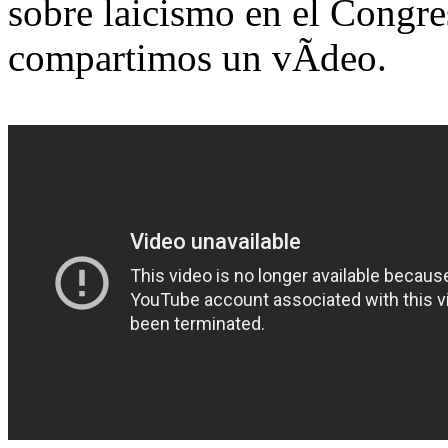
sobre laicismo en el Congre
compartimos un vÃ­deo.