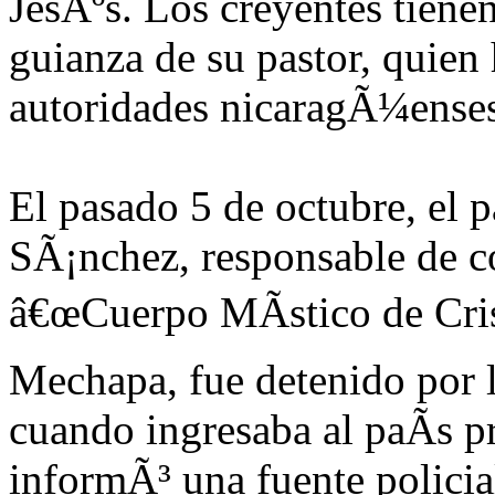
JesÃºs. Los creyentes tienen
guianza de su pastor, quien 
autoridades nicaragÃ¼ense
El pasado 5 de octubre, el 
SÃ¡nchez, responsable de 
â€œCuerpo MÃ­stico de Cris
Mechapa, fue detenido por 
cuando ingresaba al paÃ­s 
informÃ³ una fuente policia