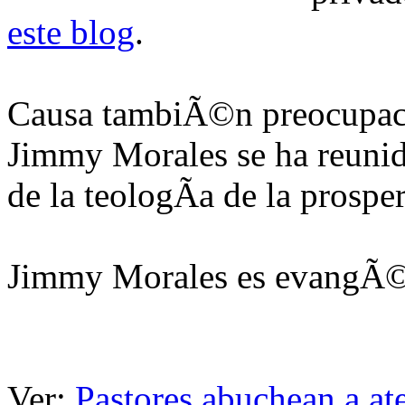
este blog
.
Causa tambiÃ©n preocupaciÃ
Jimmy Morales se ha reunido
de la teologÃ­a de la prosp
Jimmy Morales es evangÃ©
Ver:
Pastores abuchean a at