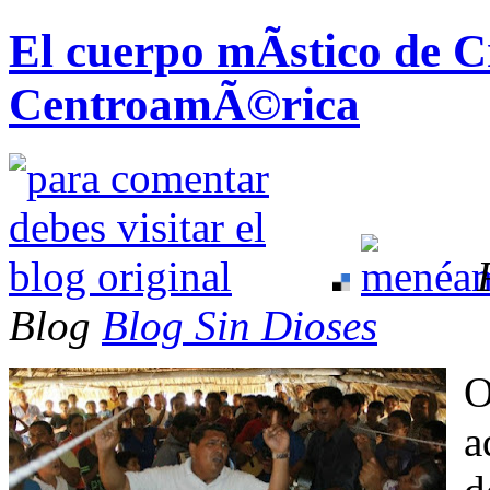
El cuerpo mÃ­stico de Cr
CentroamÃ©rica
Blog
Blog Sin Dioses
O
a