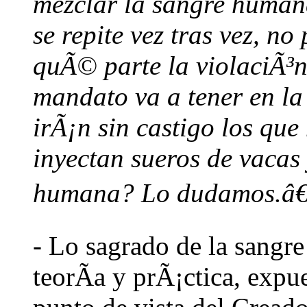
mezclar la sangre human
se repite vez tras vez, 
quÃ© parte la violaciÃ³n 
mandato va a tener en l
irÃ¡n sin castigo los que
inyectan sueros de vacas 
humana? Lo dudamos.â€
- Lo sagrado de la sangr
teorÃ­a y prÃ¡ctica, expu