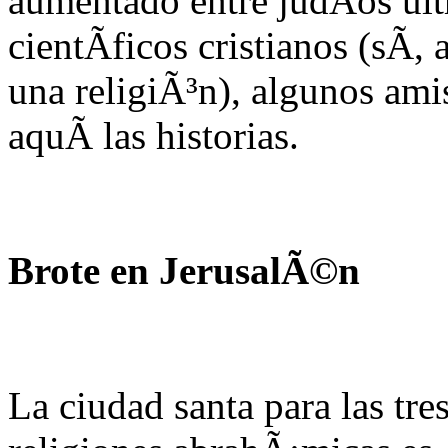
aumentado entre judÃ­os ul
cientÃ­ficos cristianos (sÃ­
una religiÃ³n), algunos ami
aquÃ­ las historias.
Brote en JerusalÃ©n
La ciudad santa para las tre