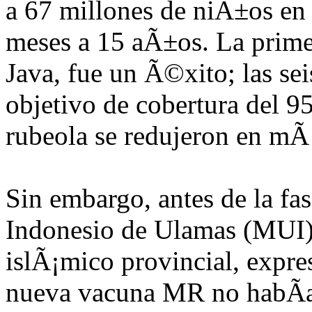
a 67 millones de niÃ±os en
meses a 15 aÃ±os. La primer
Java, fue un Ã©xito; las sei
objetivo de cobertura del 9
rubeola se redujeron en mÃ
Sin embargo, antes de la fa
Indonesio de Ulamas (MUI) 
islÃ¡mico provincial, expr
nueva vacuna MR no habÃ­a 