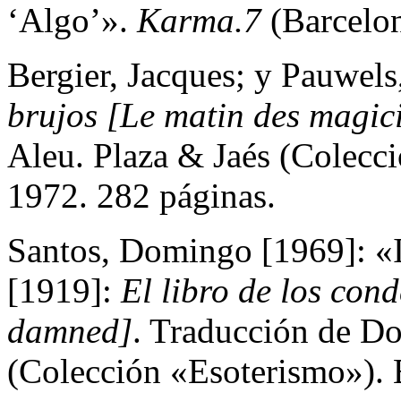
‘Algo’».
Karma.7
(Barcelon
Bergier, Jacques; y Pauwels
brujos [Le matin des magic
Aleu. Plaza & Jaés (Colecc
1972. 282 páginas.
Santos, Domingo [1969]: «I
[1919]:
El libro de los con
damned]
. Traducción de D
(Colección «Esoterismo»). 